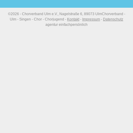
©2026 - Chorverband Ulm e.V., Nagelstraße 6, 89073 Ulm
Chorverband -
Ulm - Singen - Chor - Chorjugend -
Kontakt
-
Impressum
-
Datenschutz
agentur einfachpersönlich