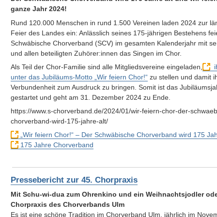
ganze Jahr 2024!
Rund 120.000 Menschen in rund 1.500 Vereinen laden 2024 zur lä
Feier des Landes ein: Anlässlich seines 175-jährigen Bestehens fei
Schwäbische Chorverband (SCV) im gesamten Kalenderjahr mit sei
und allen beteiligten Zuhörer:innen das Singen im Chor.
Als Teil der Chor-Familie sind alle Mitgliedsvereine eingeladen,
i
unter das Jubiläums-Motto „Wir feiern Chor!“
zu stellen und damit i
Verbundenheit zum Ausdruck zu bringen. Somit ist das Jubiläumsja
gestartet und geht am 31. Dezember 2024 zu Ende.
https://www.s-chorverband.de/2024/01/wir-feiern-chor-der-schwaeb
chorverband-wird-175-jahre-alt/
„Wir feiern Chor!“ – Der Schwäbische Chorverband wird 175 Jahr
175 Jahre Chorverband
Pressebericht zur 45. Chorpraxis
Mit Schu-wi-dua zum Ohrenkino und ein Weihnachtsjodler oder
Chorpraxis des Chorverbands Ulm
Es ist eine schöne Tradition im Chorverband Ulm, jährlich im Nove