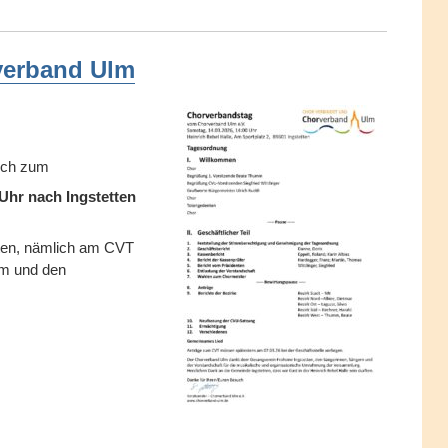
verband Ulm
lich zum
hr nach Ingstetten
chten, nämlich am CVT
um und den