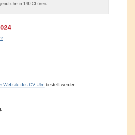
endliche in 140 Chören.
2024
hr
 der Website des CV Ulm
bestellt werden.
g.