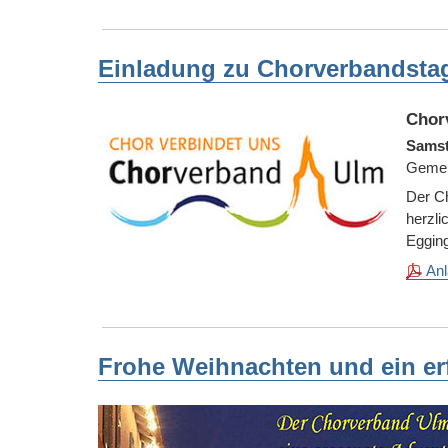
Einladung zu Chorverbandstag 
Chor
Samst
Gemei
Der Ch
herzli
Eggin
Anl
Frohe Weihnachten und ein er