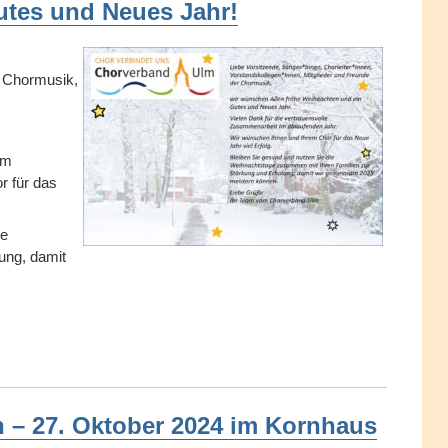
utes und Neues Jahr!
r Chormusik,
im
r für das
ge
ung, damit
en – 27. Oktober 2024 im Kornhaus